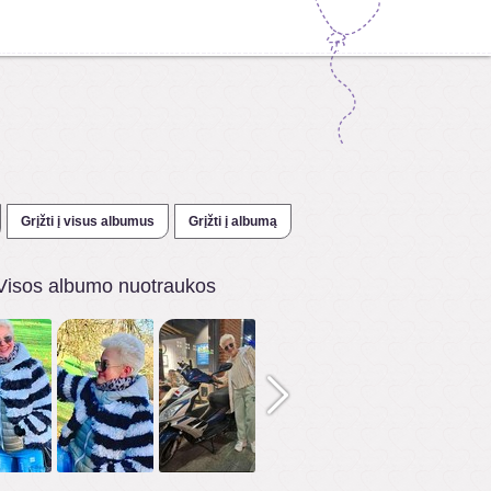
Grįžti į visus albumus
Grįžti į albumą
Visos albumo nuotraukos