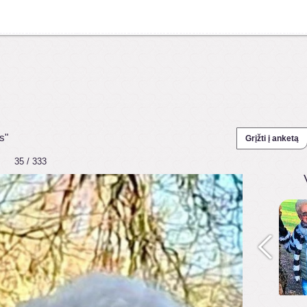
s"
Grįžti į anketą
35 / 333