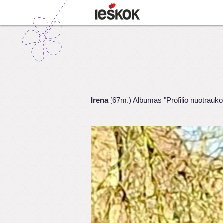
Irena
(67m.) Albumas "Profilio nuotrauko