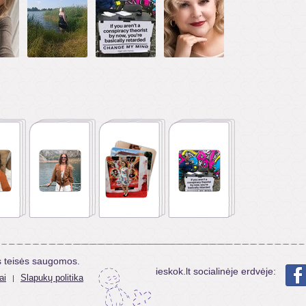
s teisės saugomos.
ieskok.lt socialinėje erdvėje:
ai
Slapukų politika
|