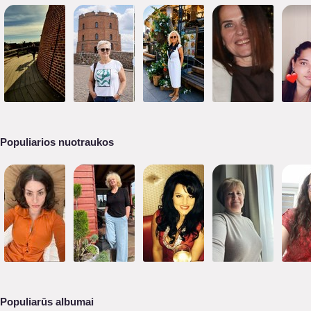
Populiarios nuotraukos
Populiarūs albumai