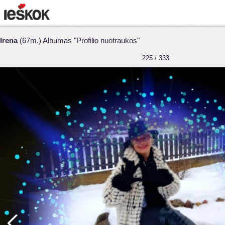
Irena
(67m.) Albumas "Profilio nuotraukos"
225 / 333