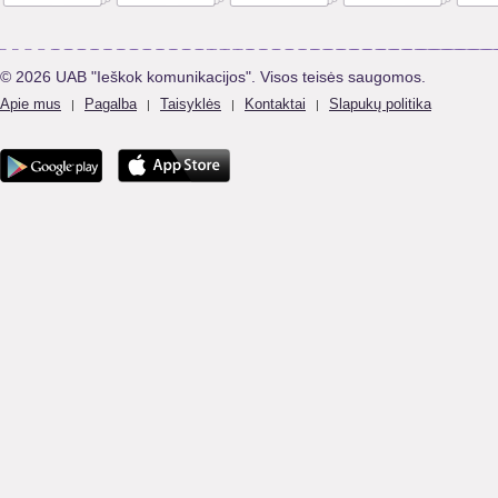
© 2026 UAB "Ieškok komunikacijos". Visos teisės saugomos.
Apie mus
Pagalba
Taisyklės
Kontaktai
Slapukų politika
|
|
|
|