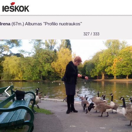
Irena
(67m.) Albumas "Profilio nuotraukos"
327 / 333