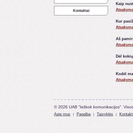
Kaip nust
Atsakym
Kontaktai
Kur pasi
Atsakym
Aš pamir
Atsakym
Dėl koki
Atsakym
Kodėl man
Atsakym
© 2026 UAB "Ieškok komunikacijos". Viso
Apie mus
Pagalba
Taisyklės
Kontakt
|
|
|