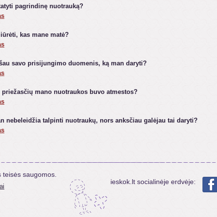
atyti pagrindinę nuotrauką?
as
žiūrėti, kas mane matė?
as
šau savo prisijungimo duomenis, ką man daryti?
as
ų priežasčių mano nuotraukos buvo atmestos?
as
 nebeleidžia talpinti nuotraukų, nors anksčiau galėjau tai daryti?
as
s teisės saugomos.
ieskok.lt socialinėje erdvėje:
ai