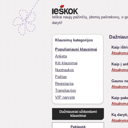
Ieškai naujų pažinčių, įdomių pašnekovų, o gal
daryti!
Dažniaus
Klausimų kategorijos
Kaip ištr
Populiariausi klausimai
Atsakym
Anketa
Kiti klausimai
Kaip į an
Nuotraukos
Atsakym
Paštas
Gaunu nem
Registacija
Atsakym
Transliacijos
VIP narystė
Kaip pak
Atsakym
Dažniausiai užduodami
Ką daryti
klausimai
Atsakym
Paklausk