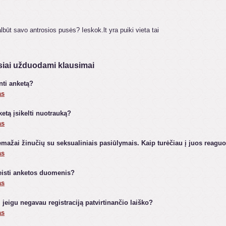
būt savo antrosios pusės? Ieskok.lt yra puiki vieta tai
iai užduodami klausimai
inti anketą?
as
ketą įsikelti nuotrauką?
as
ažai žinučių su seksualiniais pasiūlymais. Kaip turėčiau į juos reaguo
as
eisti anketos duomenis?
as
, jeigu negavau registraciją patvirtinančio laiško?
as