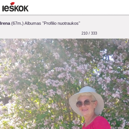
Irena
(67m.) Albumas "Profilio nuotraukos"
210 / 333