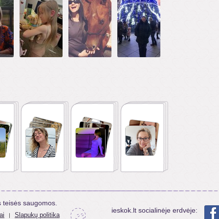
s teisės saugomos.
ieskok.lt socialinėje erdvėje:
ai
Slapukų politika
|