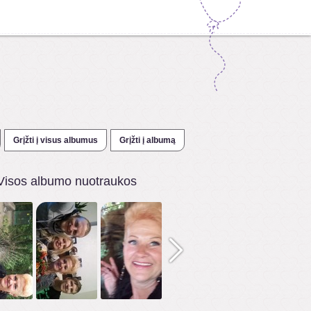
Grįžti į visus albumus
Grįžti į albumą
Visos albumo nuotraukos