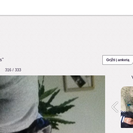
s"
Grįžti į anketą
316 / 333