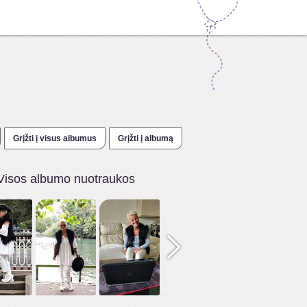
Grįžti į visus albumus
Grįžti į albumą
Visos albumo nuotraukos