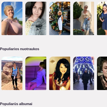
Populiarios nuotraukos
Populiarūs albumai