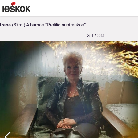
Irena
(67m.) Albumas "Profilio nuotraukos"
251 / 333