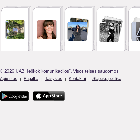
© 2026 UAB "Ieškok komunikacijos". Visos teisės saugomos.
Apie mus
Pagalba
Taisyklės
Kontaktai
Slapukų politika
|
|
|
|