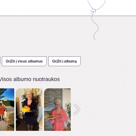
Grįžti į visus albumus
Grįžti į albumą
Visos albumo nuotraukos