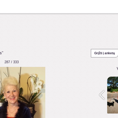
s"
Grįžti į anketą
287 / 333