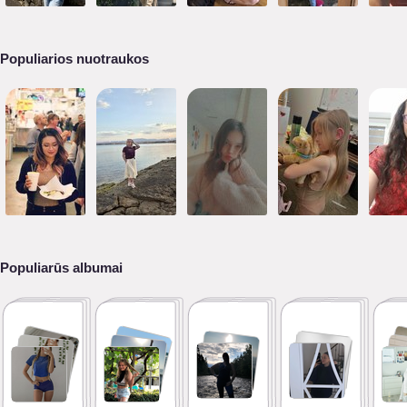
Populiarios nuotraukos
Populiarūs albumai