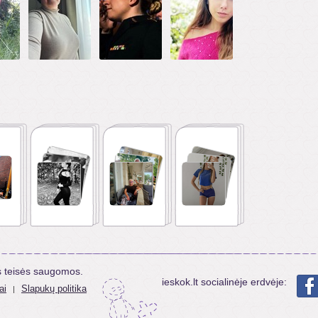
s teisės saugomos.
ieskok.lt socialinėje erdvėje:
ai
Slapukų politika
|