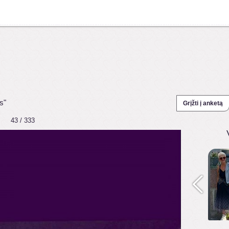
s"
Grįžti į anketą
43 / 333