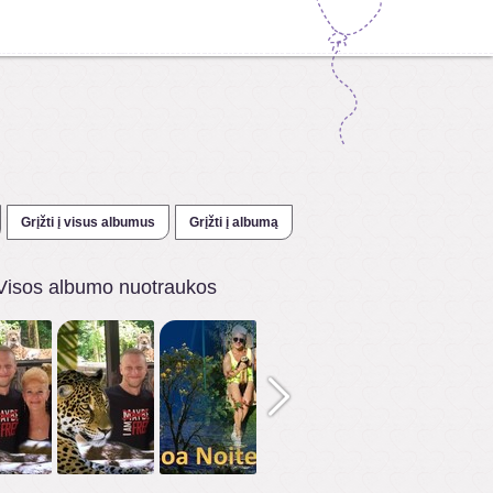
Grįžti į visus albumus
Grįžti į albumą
Visos albumo nuotraukos