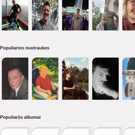
Populiarios nuotraukos
Populiarūs albumai