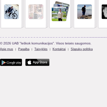
© 2026 UAB "Ieškok komunikacijos". Visos teisės saugomos.
Apie mus
Pagalba
Taisyklės
Kontaktai
Slapukų politika
|
|
|
|