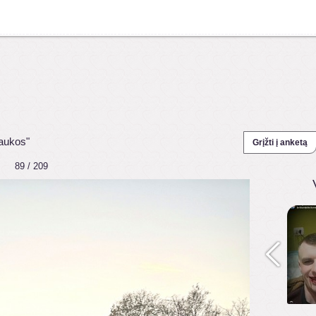
raukos"
Grįžti į anketą
89 / 209
1