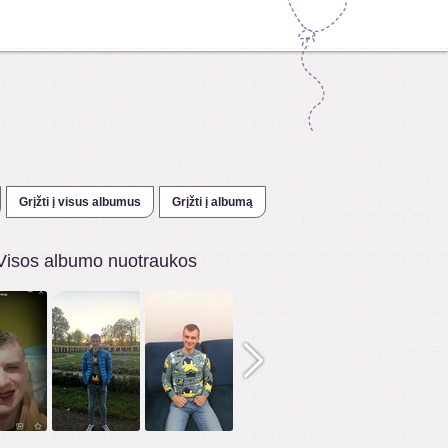
Grįžti į visus albumus
Grįžti į albumą
Visos albumo nuotraukos