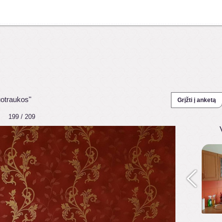
uotraukos"
Grįžti į anketą
199 / 209