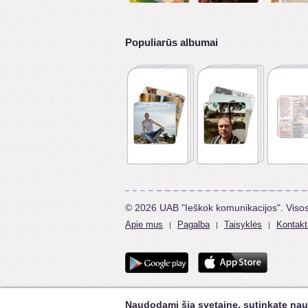
Populiarūs albumai
© 2026 UAB "Ieškok komunikacijos". Viso
Apie mus
Pagalba
Taisyklės
Kontakt
|
|
|
Naudodami šią svetainę, sutinkate nau