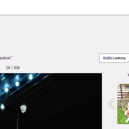
raukos"
Grįžti į anketą
26 / 209