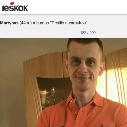
Martynas
(44m.) Albumas "Profilio nuotraukos"
182 / 209