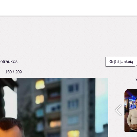
uotraukos"
Grįžti į anketą
150 / 209