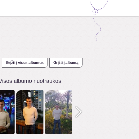
Grįžti į visus albumus
Grįžti į albumą
Visos albumo nuotraukos