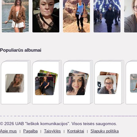
Populiarūs albumai
© 2026 UAB "Ieškok komunikacijos". Visos teisės saugomos.
Apie mus
Pagalba
Taisyklės
Kontaktai
Slapukų politika
|
|
|
|