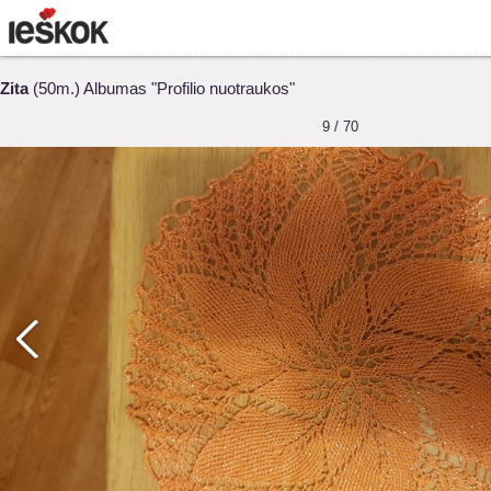
Zita
(50m.) Albumas "Profilio nuotraukos"
9 / 70