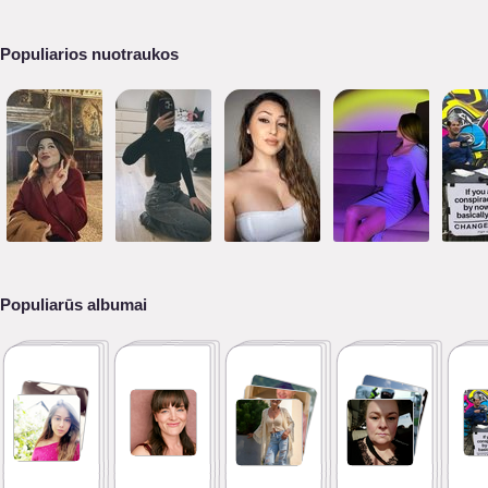
Populiarios nuotraukos
Populiarūs albumai