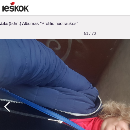
Zita
(50m.) Albumas "Profilio nuotraukos"
51 / 70