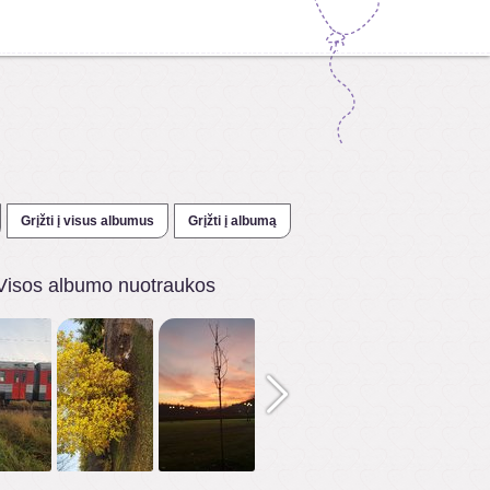
Grįžti į visus albumus
Grįžti į albumą
Visos albumo nuotraukos