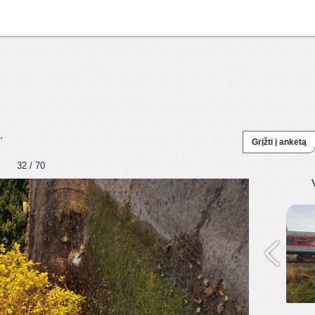
"
Grįžti į anketą
32 / 70