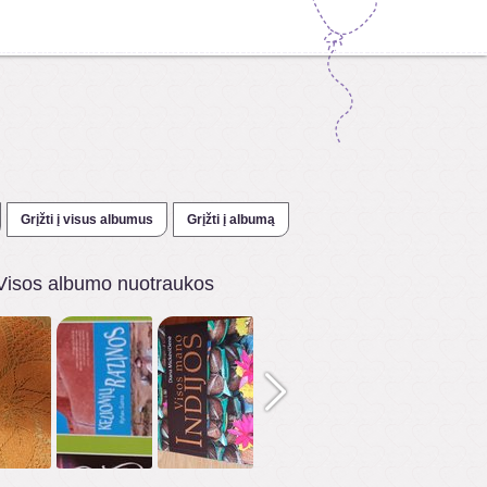
Grįžti į visus albumus
Grįžti į albumą
Visos albumo nuotraukos