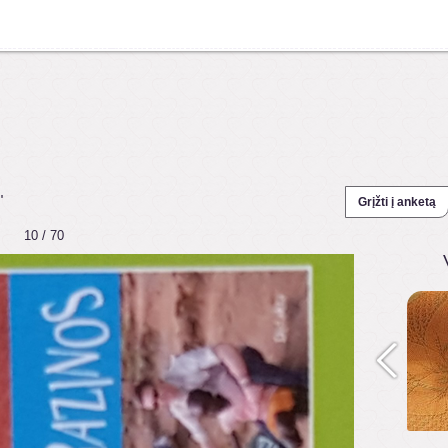
"
Grįžti į anketą
10 / 70