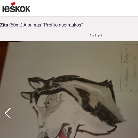
Zita
(50m.) Albumas "Profilio nuotraukos"
45 / 70