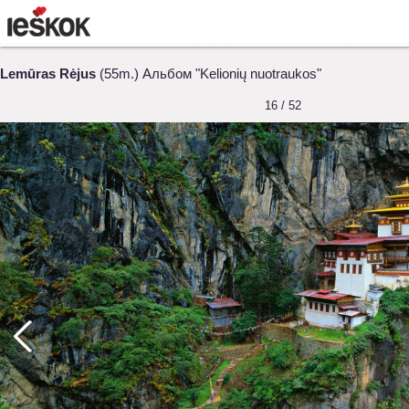
Lemūras Rėjus
(55m.) Альбом "Kelionių nuotraukos"
16 / 52