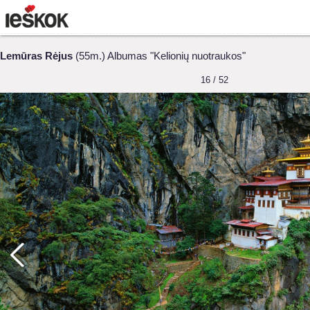
Lemūras Rėjus
(55m.) Albumas "Kelionių nuotraukos"
16 / 52