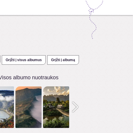
Grįžti į visus albumus
Grįžti į albumą
Visos albumo nuotraukos