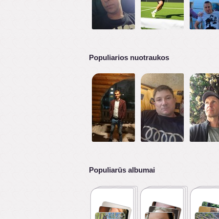
Populiarios nuotraukos
Populiarūs albumai