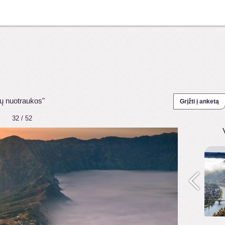
ų nuotraukos"
Grįžti į anketą
32 / 52