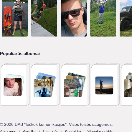
Populiarūs albumai
© 2026 UAB "Ieškok komunikacijos". Visos teisės saugomos.
Apie mus
Pagalba
Taisyklės
Kontaktai
Slapukų politika
|
|
|
|