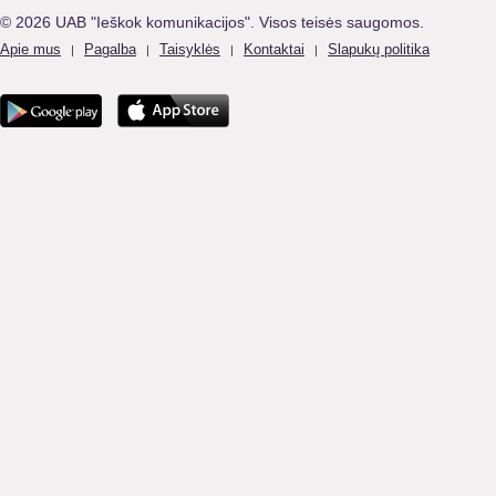
© 2026 UAB "Ieškok komunikacijos". Visos teisės saugomos.
Apie mus
Pagalba
Taisyklės
Kontaktai
Slapukų politika
|
|
|
|