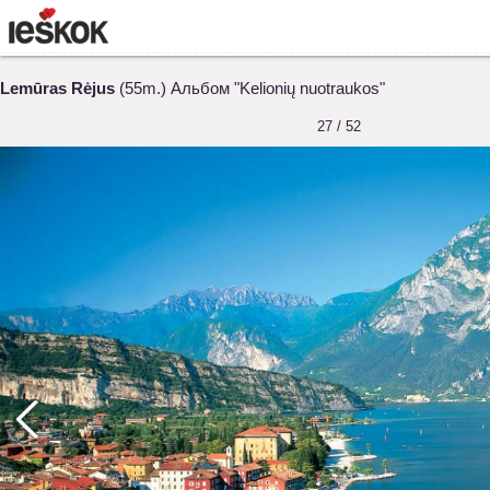
Lemūras Rėjus
(55m.) Альбом "Kelionių nuotraukos"
27 / 52