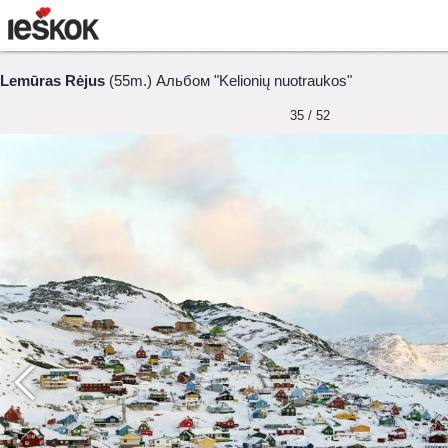
Lemūras Rėjus
(55m.) Альбом "Kelionių nuotraukos"
35 / 52