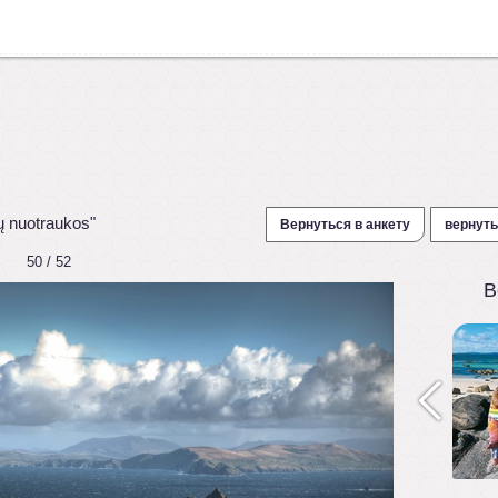
ų nuotraukos"
Вернуться в анкету
вернуть
50 / 52
В