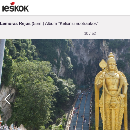
Lemūras Rėjus
(55m.) Album "Kelionių nuotraukos"
10 / 52