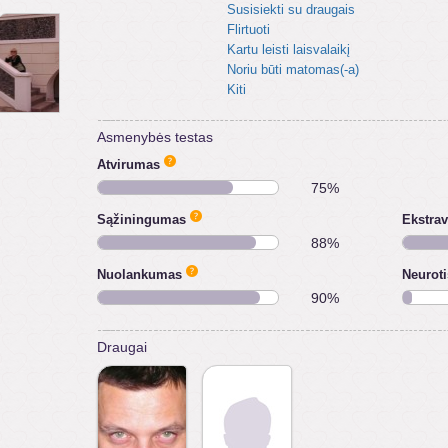
Susisiekti su draugais
Flirtuoti
Kartu leisti laisvalaikį
Noriu būti matomas(-a)
Kiti
Asmenybės testas
Atvirumas
75%
Sąžiningumas
Ekstra
88%
Nuolankumas
Neurot
90%
Draugai