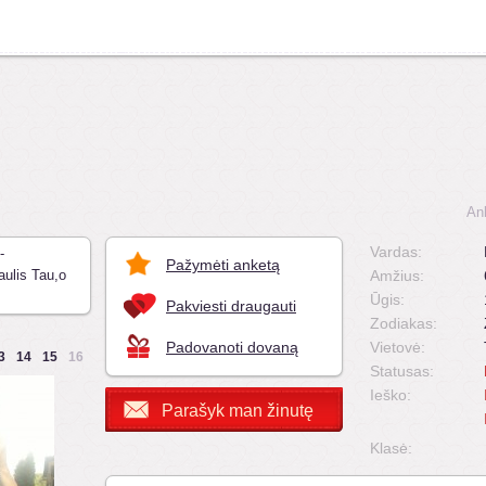
An
Vardas:
-
Pažymėti anketą
ulis Tau,o
Amžius:
Ūgis:
Pakviesti draugauti
Zodiakas:
Padovanoti dovaną
Vietovė:
3
14
15
16
Statusas:
Ieško:
Parašyk man žinutę
Klasė: