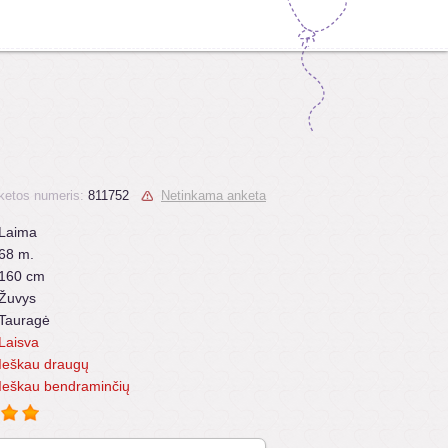
ketos numeris:
811752
Netinkama anketa
Laima
68 m.
160 cm
Žuvys
Tauragė
Laisva
Ieškau draugų
Ieškau bendraminčių