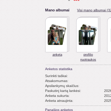
Mano albumai
Visi mano albumai (3
anketa
profilio
nuotraukos
Anketos statistika
Surinkti taškai:
Atsakomumas:
Apsilankymų skaičius:
Paskutinį kartą lankėsi:
2026
Anketa sukurta:
2012
Anketa atnaujinta:
2025
Panašios anketos