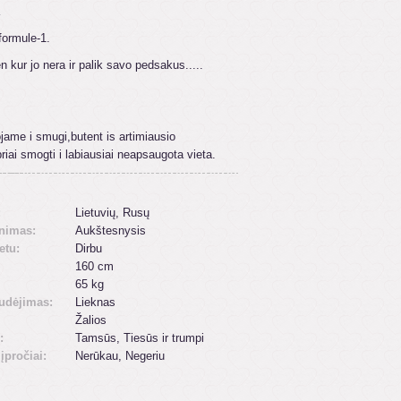
formule-1.
n kur jo nera ir palik savo pedsakus.....
ojame i smugi,butent is artimiausio
priai smogti i labiausiai neapsaugota vieta.
:
Lietuvių, Rusų
inimas:
Aukštesnysis
etu:
Dirbu
160 cm
65 kg
udėjimas:
Lieknas
Žalios
:
Tamsūs, Tiesūs ir trumpi
 įpročiai:
Nerūkau, Negeriu