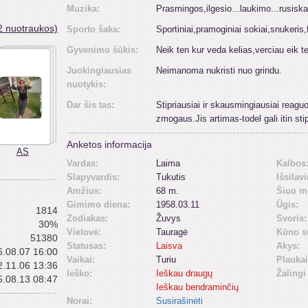
Muzika:
Prasmingos,ilgesio...laukimo...rusiska
2 nuotraukos)
Sporto šaka:
Sportiniai,pramoginiai sokiai,snukeris,
Gyvenimo šūkis:
Neik ten kur veda kelias,verciau eik te
Juokingiausias
Neimanoma nukristi nuo grindu.
nuotykis:
Dar šis tas:
Stipriausiai ir skausmingiausiai reagu
zmogaus.Jis artimas-todel gali itin sti
Anketos informacija
AS
Vardas:
Laima
Kalbos
Slapyvardis:
Tukutis
Išsilav
Amžius:
68 m.
Šiuo m
Gimimo diena:
1958.03.11
Ūgis:
1814
Zodiakas:
Žuvys
Svoris:
30%
Vietovė:
Tauragė
Kūno s
51380
Statusas:
Laisva
Akys:
.08.07 16:00
Vaikai:
Turiu
Plaukai
.11.06 13:36
Ieško:
Ieškau draugų
Žalingi
.08.13 08:47
Ieškau bendraminčių
Norai:
Susirašinėti