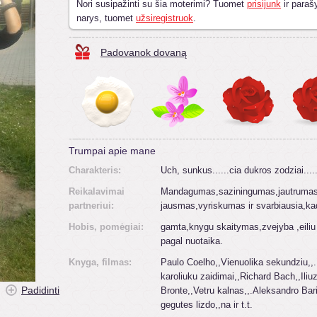
Nori susipažinti su šia moterimi? Tuomet
prisijunk
ir parašy
narys, tuomet
užsiregistruok
.
Padovanok dovaną
Trumpai apie mane
Charakteris:
Uch, sunkus......cia dukros zodziai....
Reikalavimai
Mandagumas,saziningumas,jautruma
partneriui:
jausmas,vyriskumas ir svarbiausia,kad 
Hobis, pomėgiai:
gamta,knygu skaitymas,zvejyba ,eili
pagal nuotaika.
Knyga, filmas:
Paulo Coelho,,Vienuolika sekundziu,,
karoliuku zaidimai,,Richard Bach,,Iliu
Padidinti
Bronte,,Vetru kalnas,,.Aleksandro Bar
gegutes lizdo,,na ir t.t.