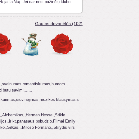
k jai laišką. Jei dar nesi pažinčių klubo
Gautos dovanėlės (102)
.
s,svelnumas,romantiskumas,humoro
butu savimi.......
u kurimas,siuvinejimas,muzikos klausymasis
.,,Alchemikas,,Herman Hesse,,Stiklo
zijos,,ir kt.panasaus pobudzio.Filmai Emily
iko,,Silkas,,.Miloso Formano,,Skrydis virs