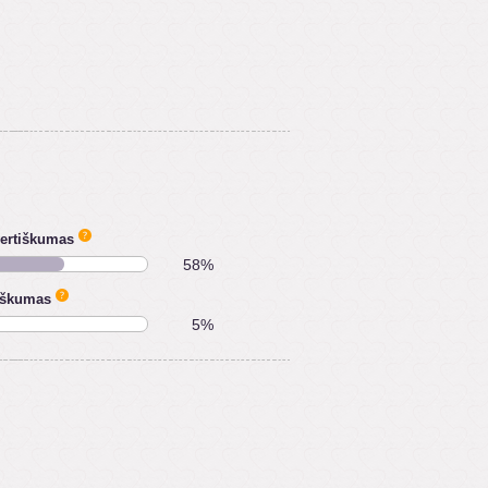
vertiškumas
58%
iškumas
5%