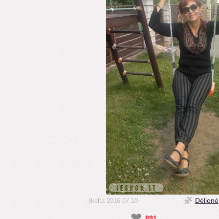
Dėlionė
Įkelta 2016.07.10
❤
891