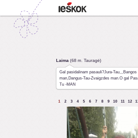
Laima
(68 m. Tauragė)
Gal pasidalinam pasauli?Jura-Tau,,,Bangos 
man,Dangus-Tau-Zvaigzdes man.O gal Pasa
Tu -MAN
1
2
3
4
5
6
7
8
9
10
11
12
1