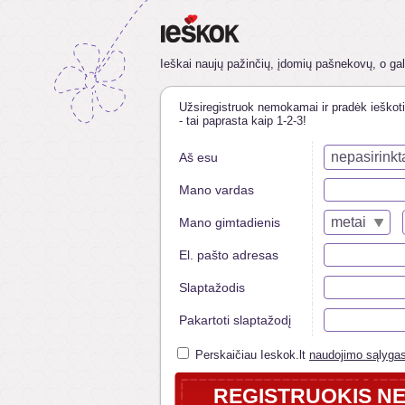
Ieškai naujų pažinčių, įdomių pašnekovų, o galb
Užsiregistruok nemokamai ir pradėk ieškoti
- tai paprasta kaip 1-2-3!
nepasirinkt
Aš esu
Mano vardas
metai
Mano gimtadienis
El. pašto adresas
Slaptažodis
Pakartoti slaptažodį
Perskaičiau Ieskok.lt
naudojimo sąlyga
REGISTRUOKIS N