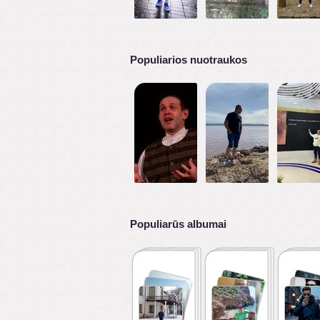
Populiarios nuotraukos
Populiarūs albumai