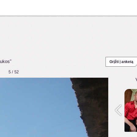
aukos"
Grįžti į anketą
5 / 52