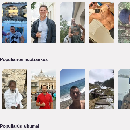
Populiarios nuotraukos
Populiarūs albumai