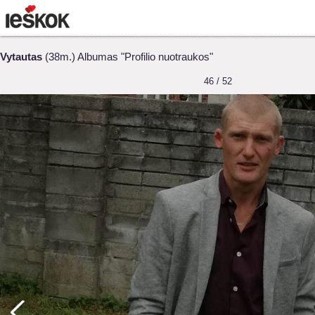
Vytautas
(38m.) Albumas "Profilio nuotraukos"
46 / 52