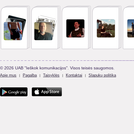
© 2026 UAB "Ieškok komunikacijos". Visos teisės saugomos.
Apie mus
Pagalba
Taisyklės
Kontaktai
Slapukų politika
|
|
|
|