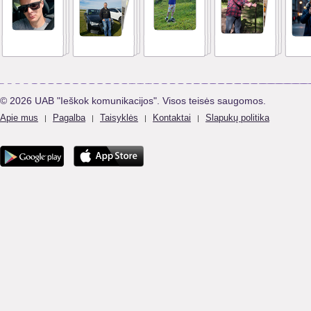
© 2026 UAB "Ieškok komunikacijos". Visos teisės saugomos.
Apie mus
Pagalba
Taisyklės
Kontaktai
Slapukų politika
|
|
|
|