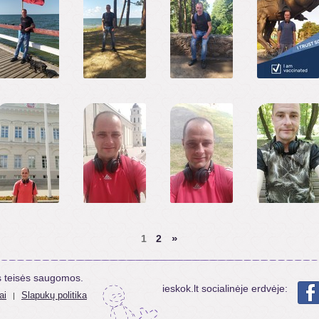
»
1
2
s teisės saugomos.
ieskok.lt socialinėje erdvėje:
ai
Slapukų politika
|