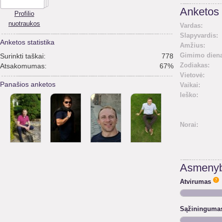
Anketos 
Profilio
nuotraukos
Vardas:
Slapyvardis:
Anketos statistika
Amžius:
Gimimo diena
Surinkti taškai:
778
Zodiakas:
Atsakomumas:
67%
Vietovė:
Panašios anketos
Vaikai:
Ieško:
Norai:
Asmenyb
Atvirumas
Sąžininguma