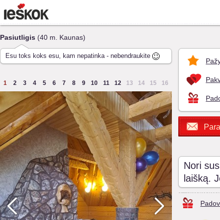
Pasiutligis
(40 m. Kaunas)
Esu toks koks esu, kam nepatinka - nebendraukite
Pažy
Pakv
1
2
3
4
5
6
7
8
9
10
11
12
13
14
15
16
Pado
Para
Nori sus
laišką. 
Padov