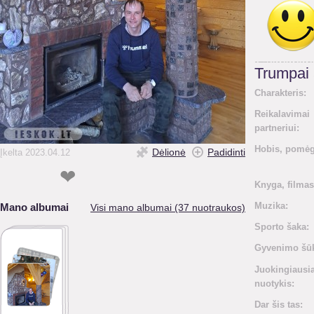
Trumpai
Charakteris:
Reikalavimai
partneriui:
Hobis, pomėg
Dėlionė
Padidinti
Įkelta 2023.04.12
❤
Knyga, filmas
Muzika:
Mano albumai
Visi mano albumai (37 nuotraukos)
Sporto šaka:
Gyvenimo šūk
Juokingiausi
nuotykis:
Dar šis tas: