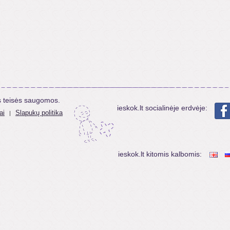
s teisės saugomos.
ieskok.lt socialinėje erdvėje:
ai
Slapukų politika
|
ieskok.lt kitomis kalbomis: