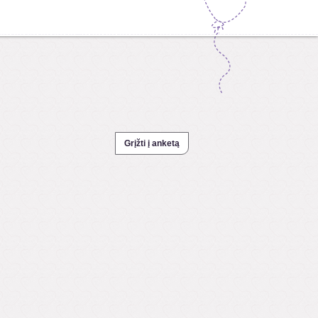
Grįžti į anketą