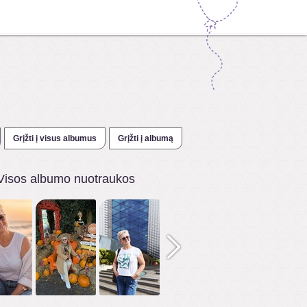
Grįžti į visus albumus
Grįžti į albumą
Visos albumo nuotraukos