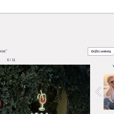
kos"
Grįžti į anketą
6 / 11