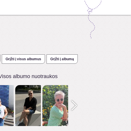
Grįžti į visus albumus
Grįžti į albumą
Visos albumo nuotraukos
1