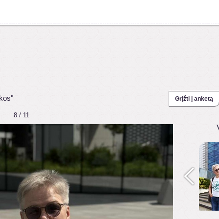
kos"
Grįžti į anketą
8 / 11