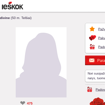
divine
(50 m. Telšiai)
Pažy
Pakv
Pado
Para
Nori susipaž
narys, tuom
Padov
❤
475