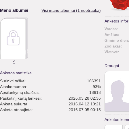
Mano albumai
Visi mano albumai (1 nuotrauka)
Anketos infor
Vardas:
Amžius:
Gimimo diena
Zodiakas:
Vietovė:
;)
Draugai
Anketos statistika
Surinkti taškai:
166391
Atsakomumas:
93%
Apsilankymų skaičius:
18618
Paskutinį kartą lankėsi:
2026.03.28 02:36
Anketa sukurta:
2016.04.12 19:21
Anketa atnaujinta:
2016.07.05 00:15
Anketos kome