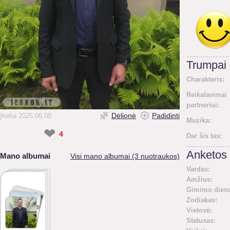
Trumpai
Charakteris:
Reikalavimai
partneriui:
Dėlionė
Padidinti
Įkelta 2025.06.08
Muzika:
❤
4
Dar šis tas:
Anketos 
Mano albumai
Visi mano albumai (3 nuotraukos)
Vardas:
Amžius:
Gimimo diena
Zodiakas:
Vietovė:
Statusas: