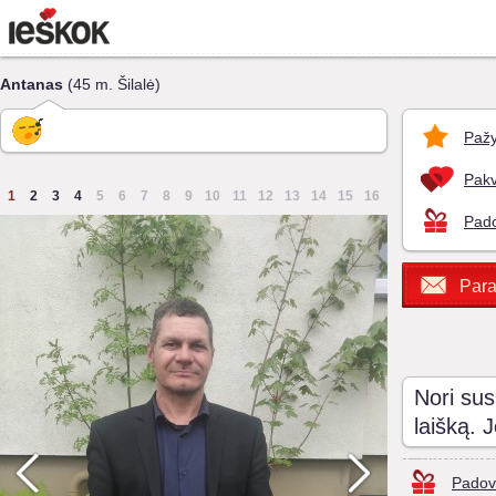
Antanas
(45 m. Šilalė)
Pažy
Pakv
1
2
3
4
5
6
7
8
9
10
11
12
13
14
15
16
Pado
Para
Nori sus
laišką. 
Padov