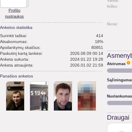
Vaikai:
Ieško:
Profilio
nuotraukos
Norai:
Anketos statistika
Surinkti taškai:
414
Atsakomumas:
18%
Apsilankymų skaičius:
80851
Paskutinį kartą lankėsi:
2026.08.09 00:14
Asmenyb
Anketa sukurta:
2024.01.22 19:28
Atvirumas
Anketa atnaujinta:
2026.01.02 21:59
Panašios anketos
Sąžininguma
Nuolankumas
Draugai