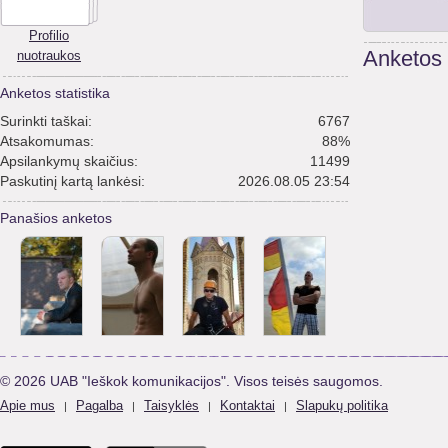
Profilio
Anketos
nuotraukos
Anketos statistika
Surinkti taškai:
6767
Atsakomumas:
88%
Apsilankymų skaičius:
11499
Paskutinį kartą lankėsi:
2026.08.05 23:54
Panašios anketos
© 2026 UAB "Ieškok komunikacijos". Visos teisės saugomos.
Apie mus
Pagalba
Taisyklės
Kontaktai
Slapukų politika
|
|
|
|