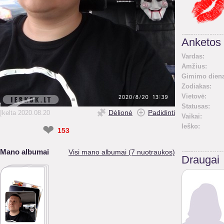
Anketos 
Vardas:
Amžius:
Gimimo diena
Zodiakas:
Vietovė:
Statusas:
Dėlionė
Padidinti
Įkelta 2020.08.20
Vaikai:
❤
Ieško:
153
Mano albumai
Visi mano albumai (7 nuotraukos)
Draugai