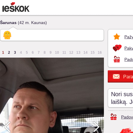
Šarunas
(42 m. Kaunas)
Pažy
Pakv
1
2
3
4
5
6
7
8
9
10
11
12
13
14
15
16
Pado
Para
Nori sus
laišką. 
Padov