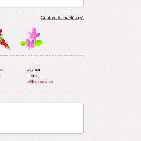
Gautos dovanėlės (5)
as:
Dvyniai
:
Lietuva
Ieškau vaikino