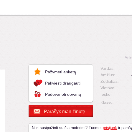
Ank
Vardas:
Pažymėti anketą
Amžius:
Zodiakas:
Pakviesti draugauti
Vietovė:
Padovanoti dovaną
Ieško:
Klasė:
Parašyk man žinutę
Nori susipažinti su šia moterimi? Tuomet
prisijunk
ir parašy