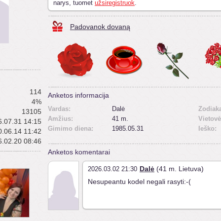
narys, tuomet
užsiregistruok
.
Padovanok dovaną
114
Anketos informacija
4%
Vardas:
Dalė
Zodiak
13105
Amžius:
41 m.
Vietovė
.07.31 14:15
Gimimo diena:
1985.05.31
Ieško:
.06.14 11:42
.02.20 08:46
Anketos komentarai
Dalė
(41 m. Lietuva)
2026.03.02 21:30
Nesupeantu kodel negali rasyti:-(