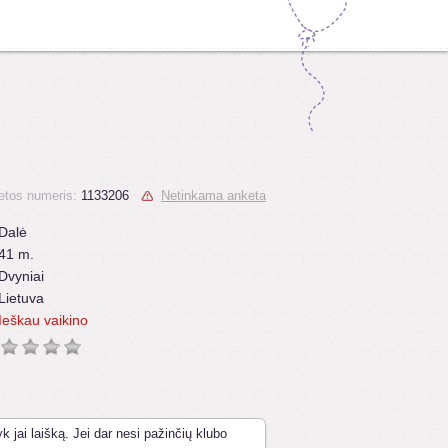
etos numeris:
1133206
Netinkama anketa
Dalė
41 m.
Dvyniai
Lietuva
Ieškau vaikino
k jai laišką. Jei dar nesi pažinčių klubo