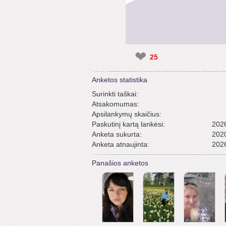
❤
25
Anketos statistika
Surinkti taškai:
Atsakomumas:
Apsilankymų skaičius:
Paskutinį kartą lankėsi:
2026
Anketa sukurta:
2020
Anketa atnaujinta:
2026
Panašios anketos