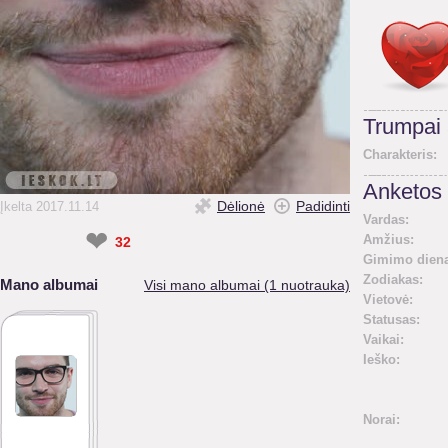
Trumpai
Charakteris:
Anketos 
Dėlionė
Padidinti
Įkelta 2017.11.14
Vardas:
❤
Amžius:
32
Gimimo diena
Zodiakas:
Mano albumai
Visi mano albumai (1 nuotrauka)
Vietovė:
Statusas:
Vaikai:
Ieško:
Norai: