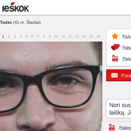
Tadas
(41 m. Šiauliai)
Pažy
1
2
3
4
5
6
7
8
9
10
11
12
13
14
15
16
Pakv
Pado
Para
Nori sus
laišką. 
Padov