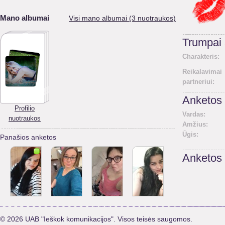
Mano albumai
Visi mano albumai (3 nuotraukos)
Trumpai
Charakteris:
Reikalavimai
partneriui:
Anketos 
Profilio
Vardas:
nuotraukos
Amžius:
Ūgis:
Panašios anketos
Anketos
© 2026 UAB "Ieškok komunikacijos". Visos teisės saugomos.