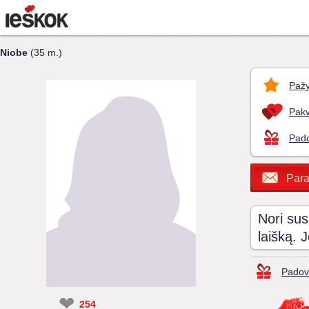
Niobe
(35 m.)
Pažy
Pakv
Pado
Para
Nori sus
laišką. 
Padov
❤
254