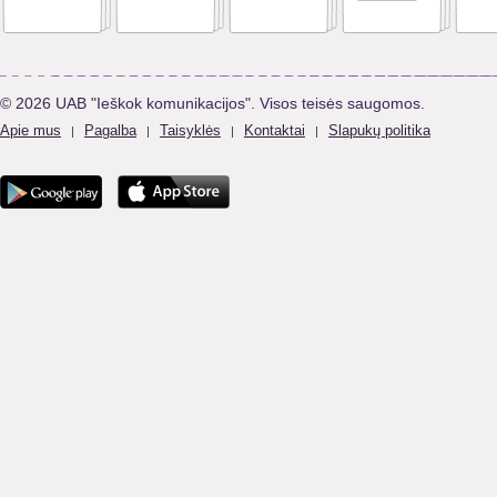
© 2026 UAB "Ieškok komunikacijos". Visos teisės saugomos.
Apie mus
Pagalba
Taisyklės
Kontaktai
Slapukų politika
|
|
|
|